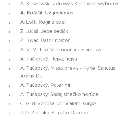
A. Koszewski: Zdrowas Królewno wyborna
A. Košťál: Už jeslunko
A. Lotti: Regina coeli
Z. Lukáš: Jede sedlák
Z. Lukáš: Pater noster
A. V. Michna: Velikonoční pasameza
A. Tučapský: Hejsa, hejsa
A. Tučapský: Missa brevis - Kyrie, Sanctus,
Agnus Dei
A. Tučapský: Pater mi
A. Tučapský: Sadaj slnečko horúce
C. G. di Venosa: Jerusalem, surge
J. D. Zelenka: Sepulto Domino